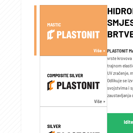
HIDRO
SMJES
MASTIC
BRTV
Više
PLASTONIT Ma
vrste krovova 
trajnom elasti
UV zračenje, m
COMPOSITE SILVER
Odlikuje se iz
svojstvima i 
zaustavljanja 
Više
Idit
SILVER