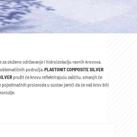
e za složeno održavanje i hidroizolaciju ravnih krovova.
roblematičnih područja,
PLASTONIT COMPOSITE SILVER
SILVER
pružit će krovu reflektirajuću zaštitu, smanjit će
nje pojedinačnih proizvoda u sustav jamči da će vaš krov biti
korozije.