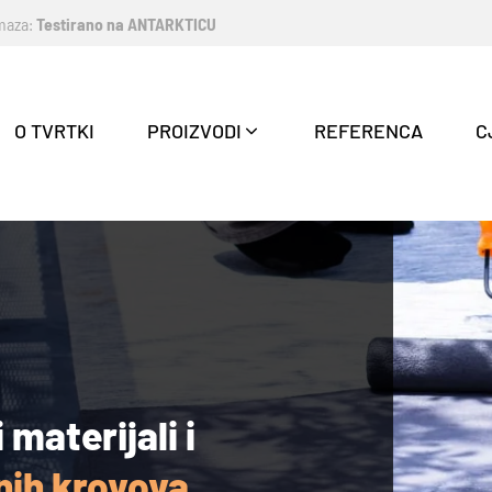
emaza:
Testirano na ANTARKTICU
O TVRTKI
PROIZVODI
REFERENCA
C
 materijali i
nih krovova.