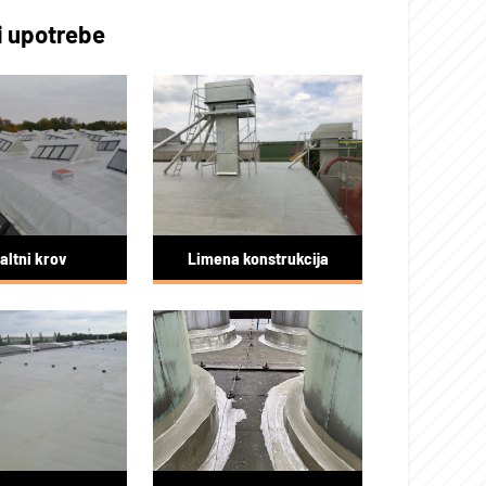
i upotrebe
altni krov
Limena konstrukcija