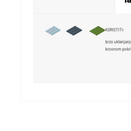
KORISTITI:
brzo uklanjanj
krovnom pokr