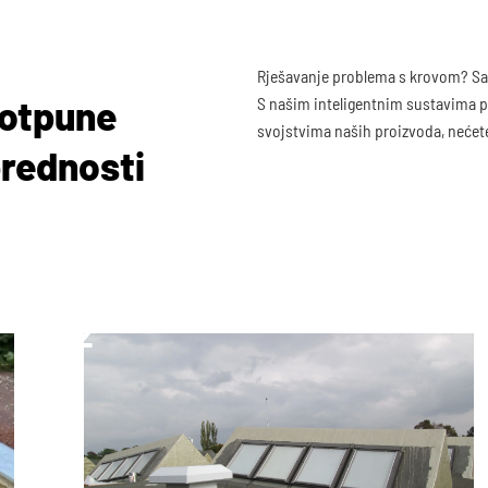
Rješavanje problema s krovom? Savj
potpune
S našim inteligentnim sustavima p
svojstvima naših proizvoda, nećete
prednosti