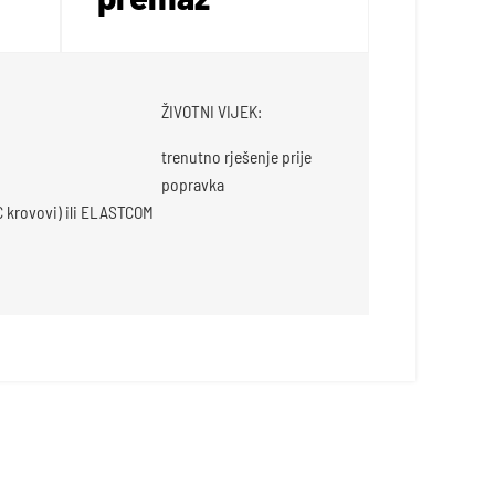
ŽIVOTNI VIJEK:
trenutno rješenje prije
popravka
VC krovovi) ili ELASTCOM