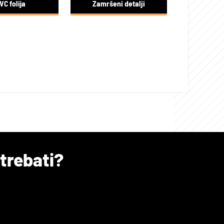
VC folija
Zamršeni detalji
 trebati?