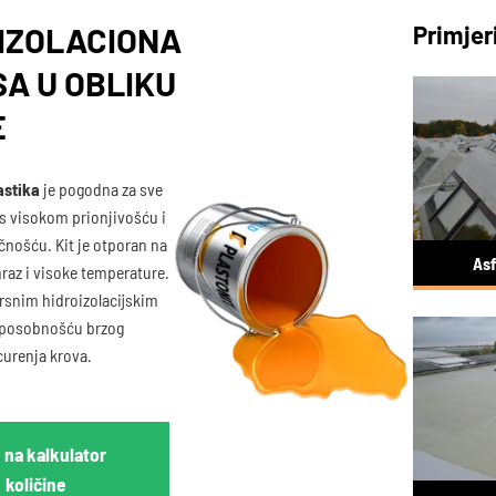
IZOLACIONA
Primjer
A U OBLIKU
E
stika
je pogodna za sve
s ​​visokom prionjivošću i
čnošću. Kit je otporan na
Asf
raz i visoke temperature.
vrsnim hidroizolacijskim
sposobnošću brzog
curenja krova.
e na kalkulator
količine