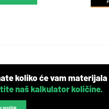
P
ate koliko će vam materijala
tite naš kalkulator količine.
o spočítat