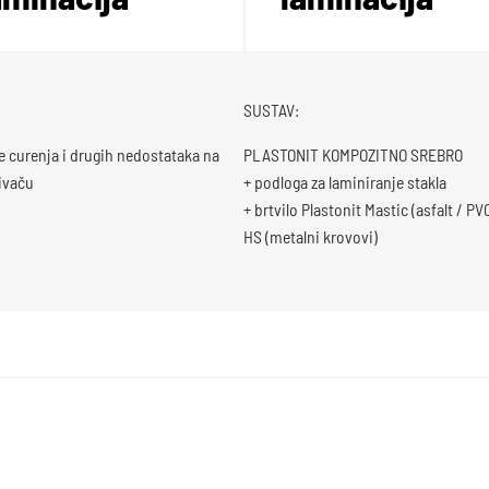
SUSTAV:
e curenja i drugih nedostataka na
PLASTONIT KOMPOZITNO SREBRO
ivaču
+ podloga za laminiranje stakla
+ brtvilo Plastonit Mastic (asfalt / P
HS (metalni krovovi)