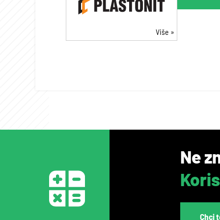
Više
Ne zn
Koris
Chci t