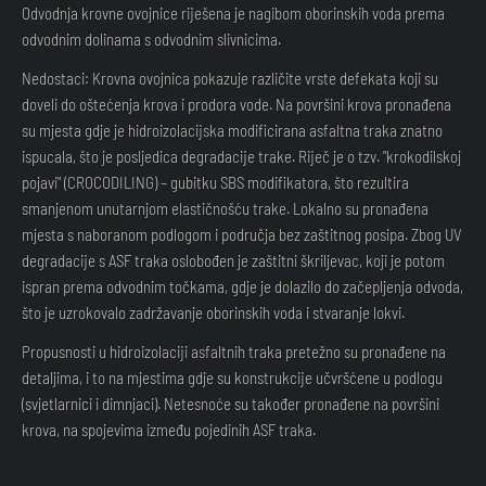
Odvodnja krovne ovojnice riješena je nagibom oborinskih voda prema
odvodnim dolinama s odvodnim slivnicima.
Nedostaci: Krovna ovojnica pokazuje različite vrste defekata koji su
doveli do oštećenja krova i prodora vode. Na površini krova pronađena
su mjesta gdje je hidroizolacijska modificirana asfaltna traka znatno
ispucala, što je posljedica degradacije trake. Riječ je o tzv. "krokodilskoj
pojavi" (CROCODILING) – gubitku SBS modifikatora, što rezultira
smanjenom unutarnjom elastičnošću trake. Lokalno su pronađena
mjesta s naboranom podlogom i područja bez zaštitnog posipa. Zbog UV
degradacije s ASF traka oslobođen je zaštitni škriljevac, koji je potom
ispran prema odvodnim točkama, gdje je dolazilo do začepljenja odvoda,
što je uzrokovalo zadržavanje oborinskih voda i stvaranje lokvi.
Propusnosti u hidroizolaciji asfaltnih traka pretežno su pronađene na
detaljima, i to na mjestima gdje su konstrukcije učvršćene u podlogu
(svjetlarnici i dimnjaci). Netesnoće su također pronađene na površini
krova, na spojevima između pojedinih ASF traka.