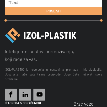
Inteligentni sustavi premazivanja,
koji rade za vas.
IZOL-PLASTIK je revolucija u sustavima premaza i hidroizolacija.
Upoznajte naše patentirane proizvode. Dugo ćete rješavati svoje
probleme.
Brze veze
ADRESA & OBRAČUNSKI