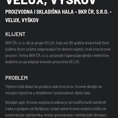
PROIZVODNA I SKLADIŠNA HALA – BKR ČR, S.R.O. -
VELUX, VYŠKOV
KLIJENT
BKR ČR, s.r.o. dio je grupe VELUX, koja već 80 godina stvara bolji život
ljudima širom svijeta osiguravajući im dnevno svjetlo i zrak kroz krovne
prozore. Tvrtka BKR ČR, s.r.o. proizvodi i isporučuje sjenila i električne
dodatke za upravljanje krovnim prozorima VELUX.
PROBLEM
Tijekom kiša dolazi do prodora vode kroz krov i krovne detalje na
mnogim mjestima u skladišnom i proizvodnom dijelu hale.
Detaljan opis: Krovna ovojnica izrađena je od modificiranih asfaltnih
traka s posipom od škriljevca. Iznad razine krovne ovojnice izdižu se
konstrukcije svjetlarnika, mreža gromobrana i ventilacijski dimnjaci.