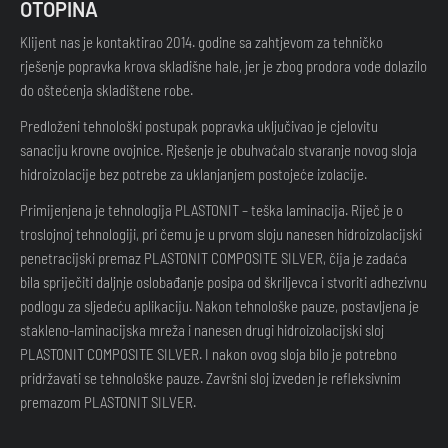
OTOPINA
Klijent nas je kontaktirao 2014. godine sa zahtjevom za tehničko
rješenje popravka krova skladišne hale, jer je zbog prodora vode dolazilo
do oštećenja skladištene robe.
Predloženi tehnološki postupak popravka uključivao je cjelovitu
sanaciju krovne ovojnice. Rješenje je obuhvaćalo stvaranje novog sloja
hidroizolacije bez potrebe za uklanjanjem postojeće izolacije.
Primijenjena je tehnologija PLASTONIT – teška laminacija. Riječ je o
troslojnoj tehnologiji, pri čemu je u prvom sloju nanesen hidroizolacijski
penetracijski premaz PLASTONIT COMPOSITE SILVER, čija je zadaća
bila spriječiti daljnje oslobađanje posipa od škriljevca i stvoriti adhezivnu
podlogu za sljedeću aplikaciju. Nakon tehnološke pauze, postavljena je
stakleno-laminacijska mreža i nanesen drugi hidroizolacijski sloj
PLASTONIT COMPOSITE SILVER. I nakon ovog sloja bilo je potrebno
pridržavati se tehnološke pauze. Završni sloj izveden je refleksivnim
premazom PLASTONIT SILVER.