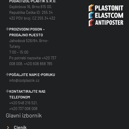
PODACI IZOL-PLASTIK S.R.O.
Gajdošova 16, Brno 615 00,
Republika Češka ID: 255 34
432 PDV broj: CZ 255 34 432
PROIZVODNI POGON –
PRODAJNO MJESTO
Jahodová 526/64, Brno-
Tuřany
7:00 – 15:00
Po potrebi nazovite +420 737
008 008, +420 608 868 785
POŠALJITE NAM E-PORUKU
info@izolplastik.cz
KONTAKTIRAJTE NAS
TELEFONOM
+420 548 216 521,
+420 737 008 008
Glavni izbornik
Cjenik