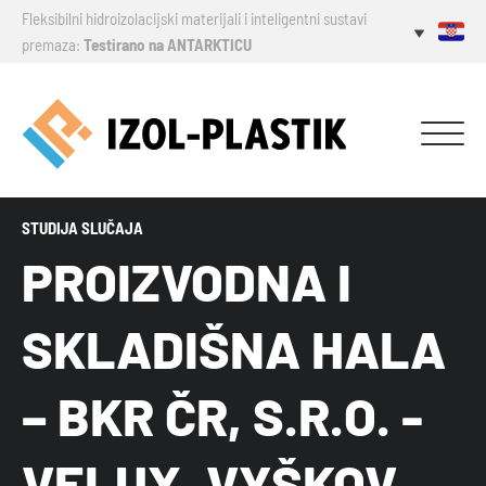
Fleksibilni hidroizolacijski materijali i inteligentni sustavi
premaza:
Testirano na ANTARKTICU
STUDIJA SLUČAJA
PROIZVODNA I
SKLADIŠNA HALA
– BKR ČR, S.R.O. -
VELUX, VYŠKOV