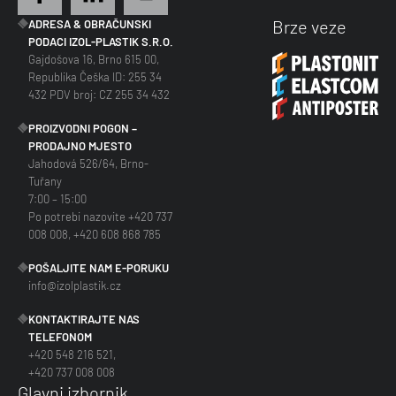
Brze veze
ADRESA & OBRAČUNSKI
PODACI IZOL-PLASTIK S.R.O.
Gajdošova 16, Brno 615 00,
Republika Češka ID: 255 34
432 PDV broj: CZ 255 34 432
PROIZVODNI POGON –
PRODAJNO MJESTO
Jahodová 526/64, Brno-
Tuřany
7:00 – 15:00
Po potrebi nazovite +420 737
008 008, +420 608 868 785
POŠALJITE NAM E-PORUKU
info@izolplastik.cz
KONTAKTIRAJTE NAS
TELEFONOM
+420 548 216 521,
+420 737 008 008
Glavni izbornik