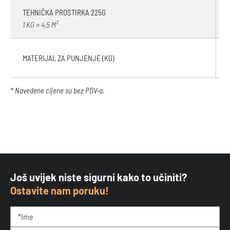
TEHNIČKA PROSTIRKA 225G
1 KG = 4,5 M²
MATERIJAL ZA PUNJENJE (KG)
* Navedene cijene su bez PDV-a.
Još uvijek niste sigurni kako to učiniti?
Ostavite nam poruku!