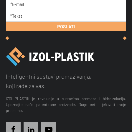
Inteligentni sustavi premazivanja,
koji rade za vas.
IZOL-PLASTIK je revolucija u sustavima premaza i hidroizolacija.
Upoznajte naše patentirane proizvode. Dugo ćete rješavati svoje
probleme.