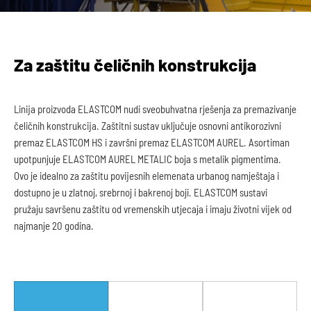
Za zaštitu čeličnih konstrukcija
Linija proizvoda ELASTCOM nudi sveobuhvatna rješenja za premazivanje
čeličnih konstrukcija. Zaštitni sustav uključuje osnovni antikorozivni
premaz ELASTCOM HS i završni premaz ELASTCOM AUREL. Asortiman
upotpunjuje ELASTCOM AUREL METALIC boja s metalik pigmentima.
Ovo je idealno za zaštitu povijesnih elemenata urbanog namještaja i
dostupno je u zlatnoj, srebrnoj i bakrenoj boji. ELASTCOM sustavi
pružaju savršenu zaštitu od vremenskih utjecaja i imaju životni vijek od
najmanje 20 godina.