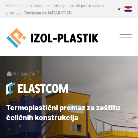
Fleksibilni hidroizolacijski materijali i inteligentni sustavi
premaza:
Testirano na ANTARKTICU
Elastcom
Termoplastični premaz za zaštitu
čeličnih konstrukcija