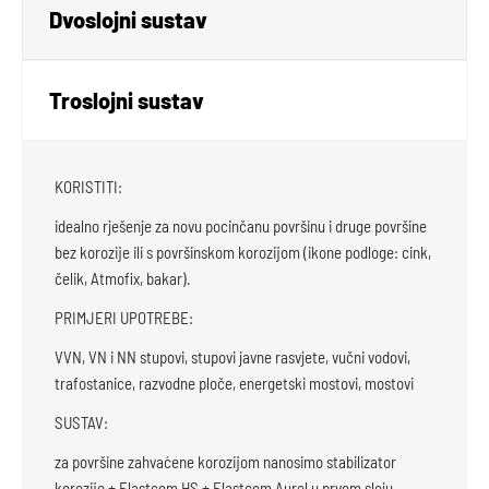
Dvoslojni sustav
Troslojni sustav
KORISTITI:
idealno rješenje za novu pocinčanu površinu i druge površine
bez korozije ili s površinskom korozijom (ikone podloge: cink,
čelik, Atmofix, bakar).
PRIMJERI UPOTREBE:
VVN, VN i NN stupovi, stupovi javne rasvjete, vučni vodovi,
trafostanice, razvodne ploče, energetski mostovi, mostovi
SUSTAV:
za površine zahvaćene korozijom nanosimo stabilizator
korozije + Elastcom HS + Elastcom Aurel u prvom sloju