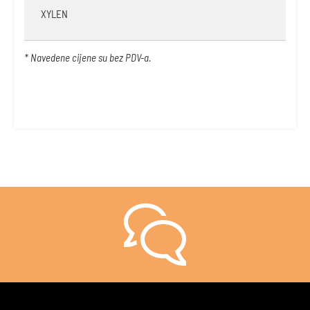
XYLEN
* Navedene cijene su bez PDV-a.
Još uvijek niste sigurni kako to učiniti?