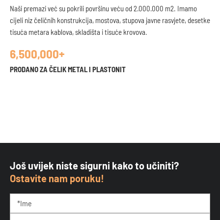
Naši premazi već su pokrili površinu veću od 2.000.000 m2. Imamo
cijeli niz čeličnih konstrukcija, mostova, stupova javne rasvjete, desetke
tisuća metara kablova, skladišta i tisuće krovova.
6,500,000+
PRODANO ZA ČELIK METAL I PLASTONIT
Još uvijek niste sigurni kako to učiniti?
Ostavite nam poruku!