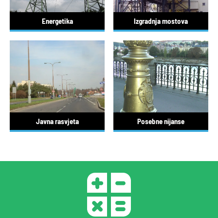
Energetika
Izgradnja mostova
Javna rasvjeta
Posebne nijanse