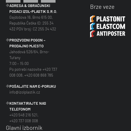
Brze veze
ADRESA & OBRAČUNSKI
PODACI IZOL-PLASTIK S.R.O.
Gajdošova 16, Brno 615 00,
Republika Češka ID: 255 34
432 PDV broj: CZ 255 34 432
PROIZVODNI POGON –
PRODAJNO MJESTO
Jahodová 526/64, Brno-
Tuřany
7:00 – 15:00
Po potrebi nazovite +420 737
008 008, +420 608 868 785
POŠALJITE NAM E-PORUKU
info@izolplastik.cz
KONTAKTIRAJTE NAS
TELEFONOM
+420 548 216 521,
+420 737 008 008
Glavni izbornik