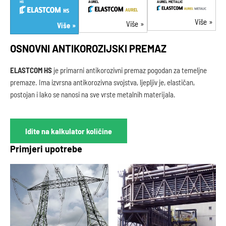
HS
AUREL
AUREL METALIC
Više
Više
Više
OSNOVNI ANTIKOROZIJSKI PREMAZ
ELASTCOM HS
je primarni antikorozivni premaz pogodan za temeljne
premaze. Ima izvrsna antikorozivna svojstva, ljepljiv je, elastičan,
postojan i lako se nanosi na sve vrste metalnih materijala.
Idite na kalkulator količine
Primjeri upotrebe