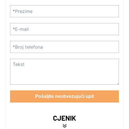
Pošaljite neobvezujući upit
CJENIK