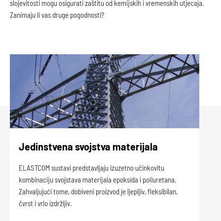
slojevitosti mogu osigurati zaštitu od kemijskih i vremenskih utjecaja.
Zanimaju li vas druge pogodnosti?
Jedinstvena svojstva materijala
Za
ELASTCOM sustavi predstavljaju izuzetno učinkovitu
ELAS
kombinaciju svojstava materijala epoksida i poliuretana.
pose
Zahvaljujući tome, dobiveni proizvod je ljepljiv, fleksibilan,
se p
čvrst i vrlo izdržljiv.
ekst