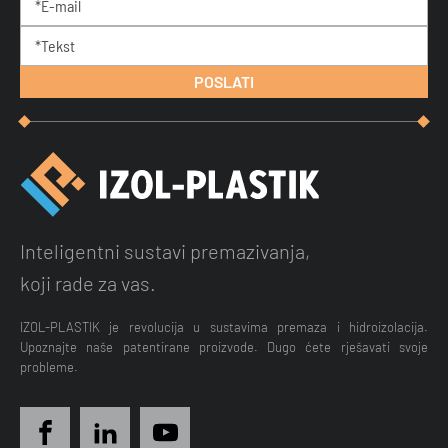
Inteligentni sustavi premazivanja,
koji rade za vas.
IZOL-PLASTIK je revolucija u sustavima premaza i hidroizolacija.
Upoznajte naše patentirane proizvode. Dugo ćete rješavati svoje
probleme.