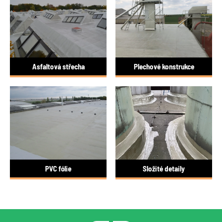
Asfaltová střecha
Plechové konstrukce
PVC fólie
Složité detaily