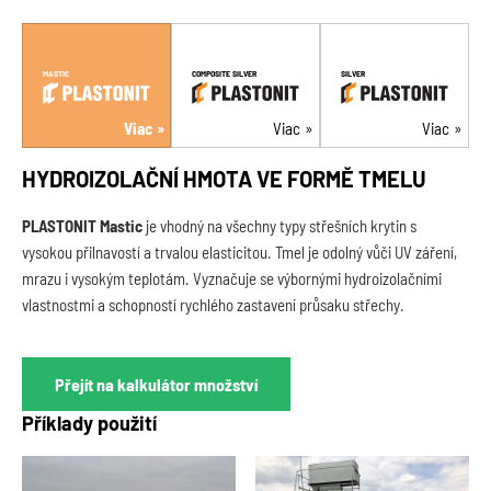
MASTIC
COMPOSITE SILVER
SILVER
Viac
Viac
Viac
HYDROIZOLAČNÍ HMOTA VE FORMĚ TMELU
PLASTONIT Mastic
je vhodný na všechny typy střešních krytin s
vysokou přilnavostí a trvalou elasticitou. Tmel je odolný vůči UV záření,
mrazu i vysokým teplotám. Vyznačuje se výbornými hydroizolačními
vlastnostmi a schopností rychlého zastavení průsaku střechy.
Přejít na kalkulátor množství
Příklady použití