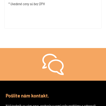
* Uvedené ceny sú bez DPH
Stále si nie ste istí, ako na to?
Pošlite nám kontakt.
Náš technik sa vám ozve, preberie s vami vaše problémy a odporučí