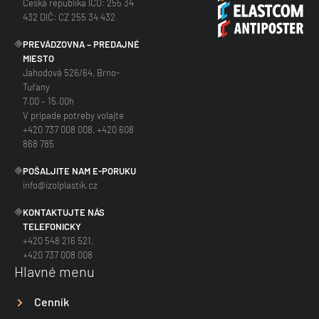
Česká republika IČO: 255 34
432 DIČ: CZ 255 34 432
PREVÁDZOVNA – PREDAJNÉ
MIESTO
Jahodová 526/64, Brno-
Tuřany
7.00 – 15.00h
V prípade potreby volajte
+420 737 008 008, +420 608
868 785
POŠALJITE NAM E-PORUKU
info@izolplastik.cz
KONTAKTUJTE NÁS
TELEFONICKY
+420 548 216 521,
+420 737 008 008
Hlavné menu
Cenník