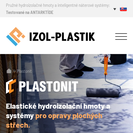
Pružné hydroizolačné hmoty a inteligentné náterové systémy:
Testované na ANTARKTÍDE
Plastonit
Elastické hydroizolační hmoty a
systémy
pro opravy plochých
střech.