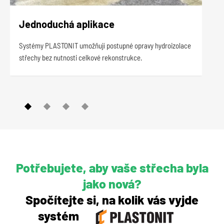
Jednoduchá aplikace
Ek
Systémy PLASTONIT umožňují postupné opravy hydroizolace
Při 
střechy bez nutnosti celkové rekonstrukce.
star
gene
Potřebujete, aby vaše střecha byla
jako nová?
Spočítejte si, na kolik vás vyjde
systém