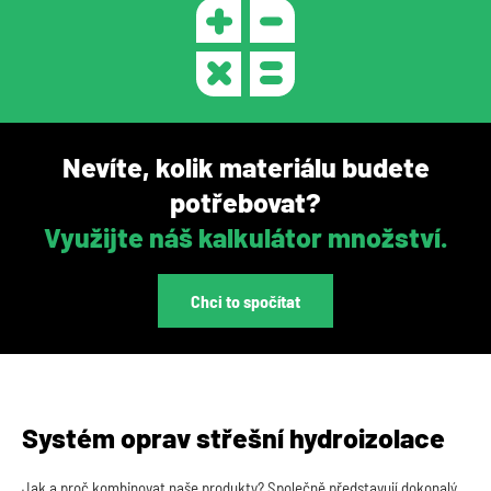
Nevíte, kolik materiálu budete
potřebovat?
Využijte náš kalkulátor množství.
Chci to spočítat
Systém oprav střešní hydroizolace
Jak a proč kombinovat naše produkty? Společně představují dokonalý