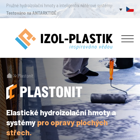
Pružné hydroizolační hmoty a inteligentní nátěrové systémy:
Testováno na ANTARKTIDĚ
Plastonit
Elastické hydroizolační hmoty a
systémy
pro opravy plochých
střech.