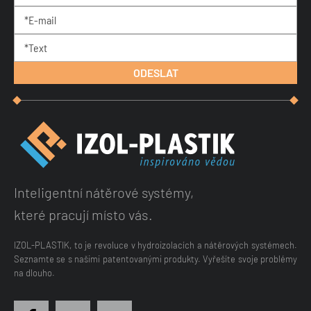
Inteligentní nátěrové systémy,
které pracují místo vás.
IZOL-PLASTIK, to je revoluce v hydroizolacích a nátěrových systémech.
Seznamte se s našimi patentovanými produkty. Vyřešíte svoje problémy
na dlouho.