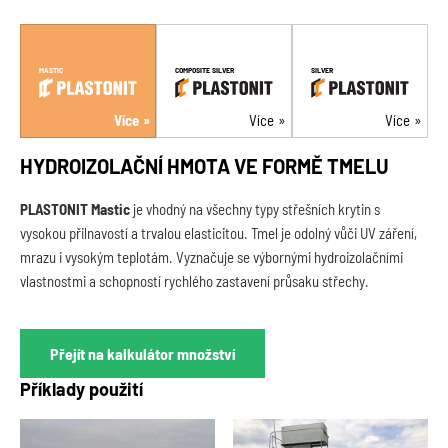
MASTIC
COMPOSITE SILVER
SILVER
Více
Více
Více
HYDROIZOLAČNÍ HMOTA VE FORMĚ TMELU
PLASTONIT Mastic
je vhodný na všechny typy střešních krytin s
vysokou přilnavostí a trvalou elasticitou. Tmel je odolný vůči UV záření,
mrazu i vysokým teplotám. Vyznačuje se výbornými hydroizolačními
vlastnostmi a schopností rychlého zastavení průsaku střechy.
Přejít na kalkulátor množství
Příklady použití