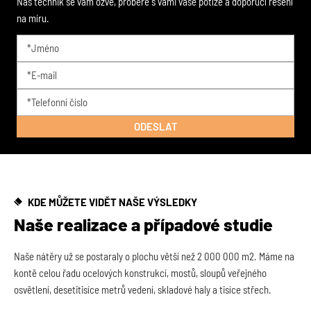
Náš technik se vám ozve, probere s vámi vaše potíže a doporučí řešení
na míru.
KDE MŮŽETE VIDĚT NAŠE VÝSLEDKY
Naše realizace a případové studie
Naše nátěry už se postaraly o plochu větší než 2 000 000 m2. Máme na
kontě celou řadu ocelových konstrukcí, mostů, sloupů veřejného
osvětlení, desetitisíce metrů vedení, skladové haly a tisíce střech.