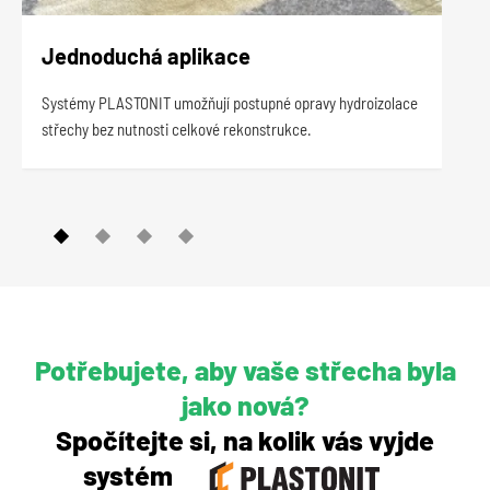
Jednoduchá aplikace
Ek
Systémy PLASTONIT umožňují postupné opravy hydroizolace
Při 
střechy bez nutnosti celkové rekonstrukce.
star
gene
Potřebujete, aby vaše střecha byla
jako nová?
Spočítejte si, na kolik vás vyjde
systém