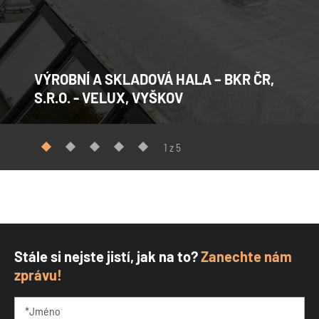
VÝROBNÍ A SKLADOVÁ HALA – BKR ČR,
S.R.O. - VELUX, VYŠKOV
1 z 5
Stále si nejste jistí, jak na to?
Zanechte nám
zprávu!