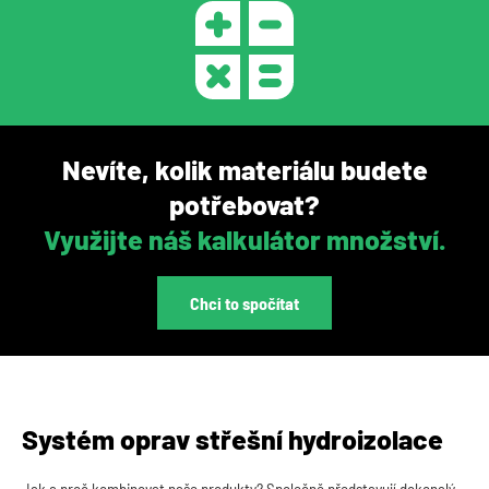
Nevíte, kolik materiálu budete
potřebovat?
Využijte náš kalkulátor množství.
Chci to spočítat
Systém oprav střešní hydroizolace
Jak a proč kombinovat naše produkty? Společně představují dokonalý