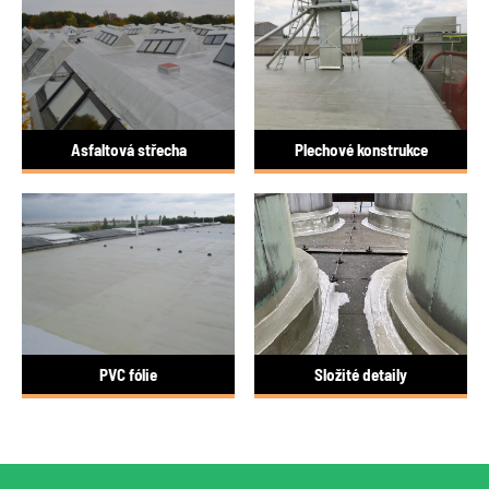
Asfaltová střecha
Plechové konstrukce
PVC fólie
Složité detaily