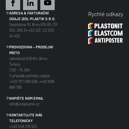
Rychlé odkazy
ADRESA & FAKTURAČNÍ
ÚDAJE IZOL-PLASTIK S.R.O.
Gajdošova 16, Brno 615 00, ČR
IČO: 255 34 432 DIČ: CZ 255
34 432
PROVOZOVNA – PRODEJNÍ
MÍSTO
Jahodová 526/64, Brno-
Tuřany
7.00 – 15.00h
V případě potřeby volejte
+420 737 008 008, +420 608
868 785
NAPIŠTE NÁM EMAIL
info@izolplastik.cz
KONTAKTUJTE NÁS
TELEFONICKY
+420 548 216 521,