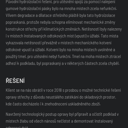
Původní hydroizolační řešení, pro utěsnění spojů za pomoci nalepení
gumové hydroizolační pásky bylo na mnoha místech zcela nefunkční.
Vlivem degradace a dilatace střešního pláště byla tato hydroizolace
popraskaná, protože nebyla schopna eliminovat mechanické změny
konstrukce střechy při klimatických změnách. Netěsnosti byly nalezeny
i v místech instalovaných odtokových míst (vpustí) v úžlabí. Tato místa
vykazovala netěsnosti převážně v místech mechanického kotvení
odtokové vpusti a úžlabí. Kotvení bylo na mnoha místech uvolněné a
použitý tmel, pro utěsnění nebyl funkční. Tmel na moha místech ztrácel
adhezi k podkladu, byl popraskaný a v některých částech zcela chyběl.
ŘEŠENÍ
Klient se na nás obrátil v roce 2018 s prosbou o možné technické řešení
opravy střechy z důvodu neustálého zatékání do skladových prostor,
kde často docházelo i k znehodnocení uskladněného zboží.
Navržený technologický postup opravy byl připravit a očistit podklad v
místech žlabu od všech nánosů nečistot a demontovat instalovaný
odporový drát.