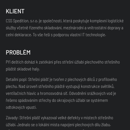
KLIENT
CSS Spedition, s.r.o. je společností, která poskytuje komplexní logistické
služby včetně řízeného skladování, mezinárodní a vnitrostátní dopravy a
celní deklarace. To vše řeší s podporou vlastní IT technologie.
PROBLÉM
Při deštích dohází k zatékání přes střešní úžlabí plechového střešního
pláště skladové haly.
Detailní popi: Střešní plášť je tvořen z plechových dílců z profilového
plechu. Nad úroveň střešního pláště vystupují konstrukce světlíků,
ventilačních hlavic a hromosvodná síť. Odvodnění srážkových vod je
řešeno spádováním střechy do okrajových úžlabí se systémem
odtokových vpustí.
Závady: Střešní plášť vykazoval velké defekty v místech střešního
úžlabí. Jednalo se o lokální místa napojení plechových dílu žlabu.