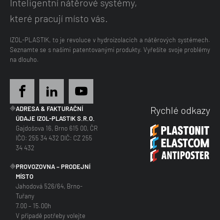
Inteligentní nátěrové systémy,
které pracují místo vás.
IZOL-PLASTIK, to je revoluce v hydroizolacích a nátěrových systémech.
Seznamte se s našimi patentovanými produkty. Vyřešíte svoje problémy
na dlouho.
Rychlé odkazy
ADRESA & FAKTURAČNÍ
ÚDAJE IZOL-PLASTIK S.R.O.
Gajdošova 16, Brno 615 00, ČR
IČO: 255 34 432 DIČ: CZ 255
34 432
PROVOZOVNA – PRODEJNÍ
MÍSTO
Jahodová 526/64, Brno-
Tuřany
7.00 – 15.00h
V případě potřeby volejte