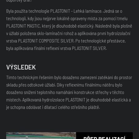
Byla použita technologie PLASTONIT - Lehká laminace. Jedná se o
technologií, kdy jsou nejprve lokálně opraveny místa za pomoci tmelu
PLASTONIT MASTIC, který je dlouhodobě elastický. Následně byla plošně
v úžlabí položena sklo-laminační rohož a aplikována první hydroizolační
vrstva PLASTONIT COMPOSITE SILVER. Po technologické přestávce,
byla aplikována finální reflexní vrstva PLASTONIT SILVER.
VÝSLEDEK
Tímto technickým řešením bylo dosaženo zamezení zatékání do prostor
skladu přes odtokové úžlabí. Díky reflexnímu finálnímu nátěru bylo
dosaženo snížení teplotního namáhání konstrukce střechy v těchto
místech. Aplikovaná hydroizolace PLASTONIT je dlouhodobě elastická a
je schopna odolávat i dilataci celého střešního pláště.
PŘED REALIZACÍ