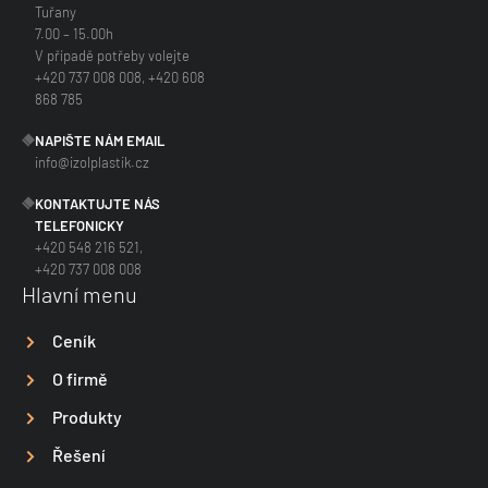
Tuřany
7.00 – 15.00h
V případě potřeby volejte
+420 737 008 008, +420 608
868 785
NAPIŠTE NÁM EMAIL
info@izolplastik.cz
KONTAKTUJTE NÁS
TELEFONICKY
+420 548 216 521,
+420 737 008 008
Hlavní menu
Ceník
O firmě
Produkty
Řešení