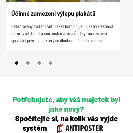
Účinné zamezení výlepu plakátů
Dv
Patentovaný systém Antiplakát kombinuje unikátní vlastnosti
Syst
nátěrových hmot a inertních materiálů. Díky tomu vzniká
nele
speciální povrch, na který se dlouhodobě nedá nic lepit.
pově
Potřebujete, aby váš majetek byl
jako nový?
Spočítejte si, na kolik vás vyjde
systém