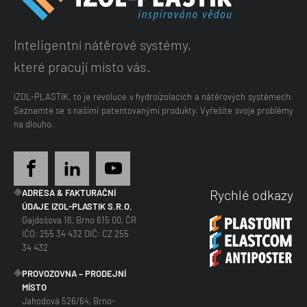
Inteligentní nátěrové systémy,
které pracují místo vás.
IZOL-PLASTIK, to je revoluce v hydroizolacích a nátěrových systémech.
Seznamte se s našimi patentovanými produkty. Vyřešíte svoje problémy
na dlouho.
Rychlé odkazy
ADRESA & FAKTURAČNÍ
ÚDAJE IZOL-PLASTIK S.R.O.
Gajdošova 16, Brno 615 00, ČR
IČO: 255 34 432 DIČ: CZ 255
34 432
PROVOZOVNA – PRODEJNÍ
MÍSTO
Jahodová 526/64, Brno-