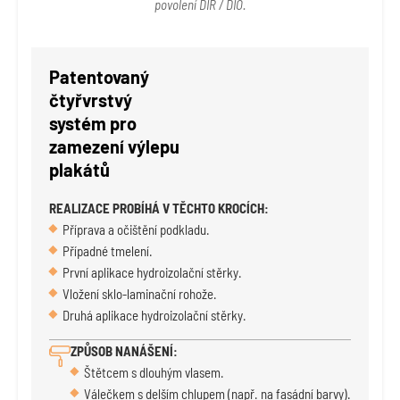
povolení DIR / DIO.
Patentovaný
čtyřvrstvý
systém pro
zamezení výlepu
plakátů
REALIZACE PROBÍHÁ V TĚCHTO KROCÍCH:
Příprava a očištění podkladu.
Případné tmelení.
První aplikace hydroizolační stěrky.
Vložení sklo-laminační rohože.
Druhá aplikace hydroizolační stěrky.
ZPŮSOB NANÁŠENÍ:
Štětcem s dlouhým vlasem.
Válečkem s delším chlupem (např. na fasádní barvy).