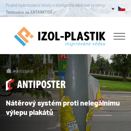
Pružné hydroizolační hmoty a inteligentní nátěrové systémy:
Testováno na ANTARKTIDĚ
Antiplakát
Nátěrový systém
proti nelegálnímu
výlepu plakátů