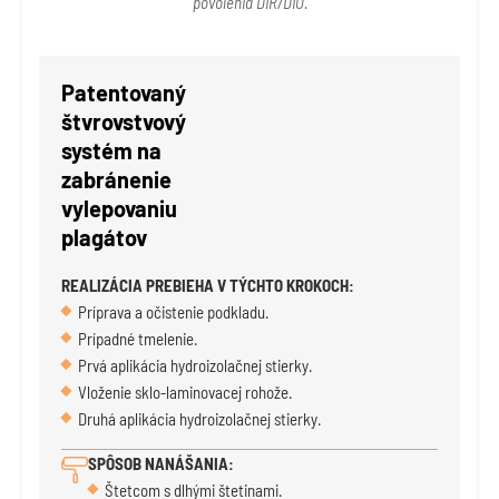
povolenia DIR/DIO.
Patentovaný
štvrovstvový
systém na
zabránenie
vylepovaniu
plagátov
REALIZÁCIA PREBIEHA V TÝCHTO KROKOCH:
Príprava a očistenie podkladu.
Prípadné tmelenie.
Prvá aplikácia hydroizolačnej stierky.
Vloženie sklo-laminovacej rohože.
Druhá aplikácia hydroizolačnej stierky.
SPÔSOB NANÁŠANIA:
Štetcom s dlhými štetinami.