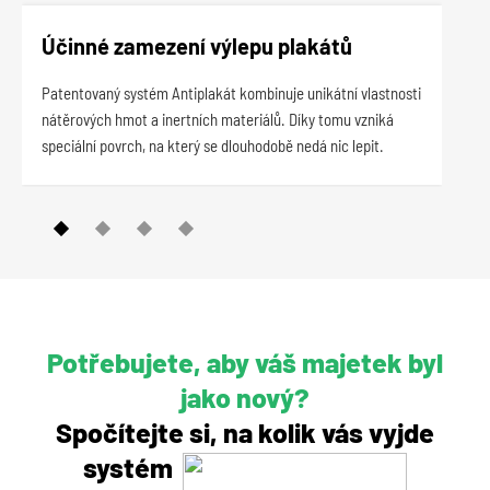
Účinné zamezení výlepu plakátů
Dv
Patentovaný systém Antiplakát kombinuje unikátní vlastnosti
Syst
nátěrových hmot a inertních materiálů. Díky tomu vzniká
nele
speciální povrch, na který se dlouhodobě nedá nic lepit.
pově
Potřebujete, aby váš majetek byl
jako nový?
Spočítejte si, na kolik vás vyjde
systém