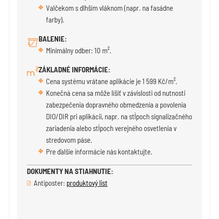
Valčekom s dlhším vláknom (napr. na fasádne
farby).
BALENIE:
Minimálny odber: 10 m².
ZÁKLADNÉ INFORMÁCIE:
Cena systému vrátane aplikácie je 1 599 Kč/m².
Konečná cena sa môže líšiť v závislosti od nutnosti
zabezpečenia dopravného obmedzenia a povolenia
DIO/DIR pri aplikácii, napr. na stĺpoch signalizačného
zariadenia alebo stĺpoch verejného osvetlenia v
stredovom páse.
Pre ďalšie informácie nás kontaktujte.
DOKUMENTY NA STIAHNUTIE:
Antiposter:
produktový list