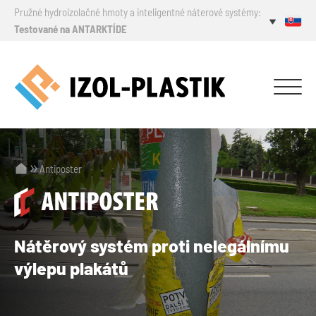
Pružné hydroizolačné hmoty a inteligentné náterové systémy:
Testované na ANTARKTÍDE
Antiposter
Nátěrový systém
proti nelegálnímu
výlepu plakátů