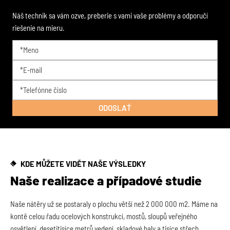
Náš technik sa vám ozve, preberie s vami vaše problémy a odporučí
riešenie na mieru.
KDE MŮŽETE VIDĚT NAŠE VÝSLEDKY
Naše realizace a případové studie
Naše nátěry už se postaraly o plochu větší než 2 000 000 m2. Máme na
kontě celou řadu ocelových konstrukcí, mostů, sloupů veřejného
osvětlení, desetitisíce metrů vedení, skladové haly a tisíce střech.