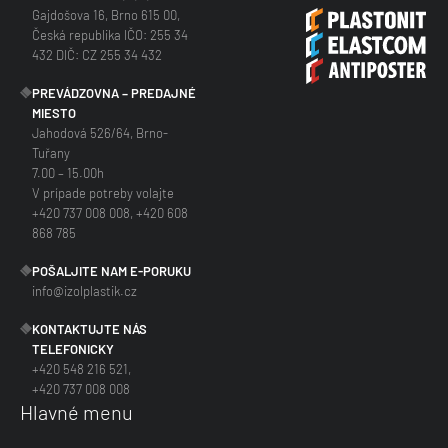
Gajdošova 16, Brno 615 00,
Česká republika IČO: 255 34
432 DIČ: CZ 255 34 432
PREVÁDZOVNA – PREDAJNÉ
MIESTO
Jahodová 526/64, Brno-
Tuřany
7.00 – 15.00h
V prípade potreby volajte
+420 737 008 008, +420 608
868 785
POŠALJITE NAM E-PORUKU
info@izolplastik.cz
KONTAKTUJTE NÁS
TELEFONICKY
+420 548 216 521,
+420 737 008 008
Hlavné menu