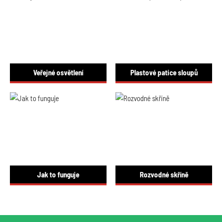
Veřejné osvětlení
Plastové patice sloupů
Jak to funguje
Rozvodné skříně